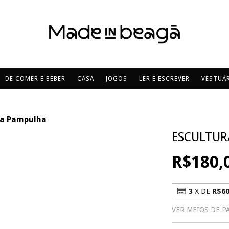
DE COMER E BEBER
CASA
JOGOS
LER E ESCREVER
VESTUÁR
da Pampulha
ESCULTUR
R$180,
3
X DE
R$60
VER MEIOS DE 