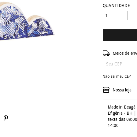
QUANTIDADE
Entregas para o C
Meios de env
Não sei meu CEP
Nossa loja
Made in Beagá 
Efigênia - BH 
sexta das 09:0
14:00