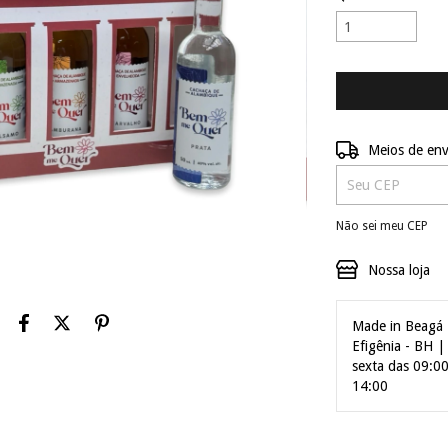
Entregas para o C
Meios de env
Não sei meu CEP
Nossa loja
Made in Beagá 
Efigênia - BH 
sexta das 09:0
14:00