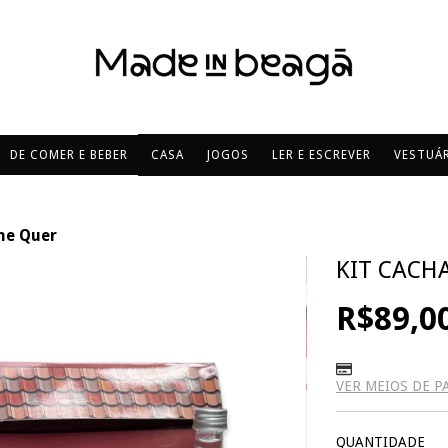
DE COMER E BEBER
CASA
JOGOS
LER E ESCREVER
VESTUÁR
me Quer
KIT CACH
R$89,0
VER MEIOS DE 
QUANTIDADE