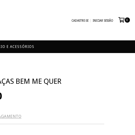
0
CADASTRE-SE
INICIAR SESSÃO
IO E ACESSÓRIOS
AÇAS BEM ME QUER
0
PAGAMENTO