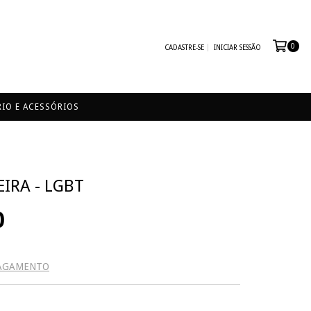
0
CADASTRE-SE
INICIAR SESSÃO
IO E ACESSÓRIOS
IRA - LGBT
0
PAGAMENTO