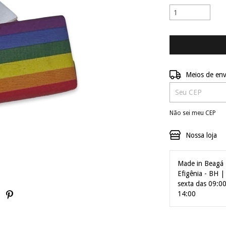
Entregas para o C
Meios de env
Não sei meu CEP
Nossa loja
Made in Beagá 
Efigênia - BH 
sexta das 09:0
14:00