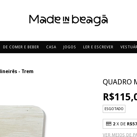
DE COMER E BEBER
CASA
JOGOS
LER E ESCREVER
VESTUÁR
ineirês - Trem
QUADRO M
R$115,
ESGOTADO
2
X DE
R$57
VER MEIOS DE 