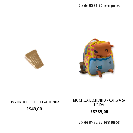
2
x de
R$74,50
sem juros
MOCHILA BICHINHO - CAPIVARA
PIN / BROCHE COPO LAGOINHA
HILDA
R$49,00
R$289,00
3
x de
R$96,33
sem juros