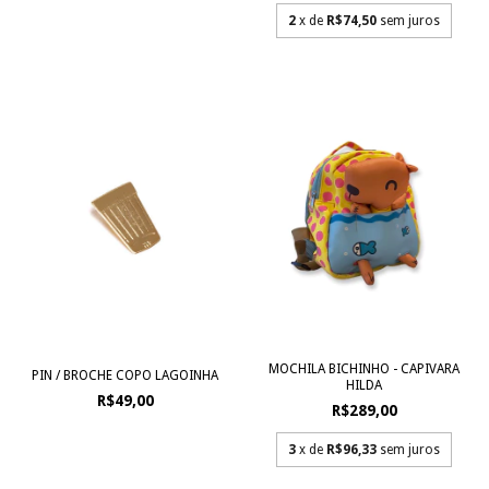
2
x de
R$74,50
sem juros
MOCHILA BICHINHO - CAPIVARA
PIN / BROCHE COPO LAGOINHA
HILDA
R$49,00
R$289,00
3
x de
R$96,33
sem juros