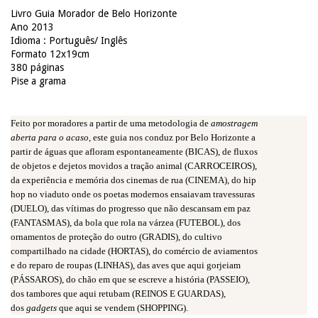
Livro Guia Morador de Belo Horizonte
Ano 2013
Idioma : Português/ Inglês
Formato 12x19cm
380 páginas
Pise a grama
Feito por moradores a partir de uma metodologia de
amostragem
aberta para o acaso
, este guia nos conduz por Belo Horizonte a
partir de águas que afloram espontaneamente (BICAS), de fluxos
de objetos e dejetos movidos a tração animal (CARROCEIROS),
da experiência e memória dos cinemas de rua (CINEMA), do hip
hop no viaduto onde os poetas modernos ensaiavam travessuras
(DUELO), das vítimas do progresso que não descansam em paz
(FANTASMAS), da bola que rola na várzea (FUTEBOL), dos
ornamentos de proteção do outro (GRADIS), do cultivo
compartilhado na cidade (HORTAS), do comércio de aviamentos
e do reparo de roupas (LINHAS), das aves que aqui gorjeiam
(PÁSSAROS), do chão em que se escreve a história (PASSEIO),
dos tambores que aqui retubam (REINOS E GUARDAS),
dos
gadgets
que aqui se vendem (SHOPPING).